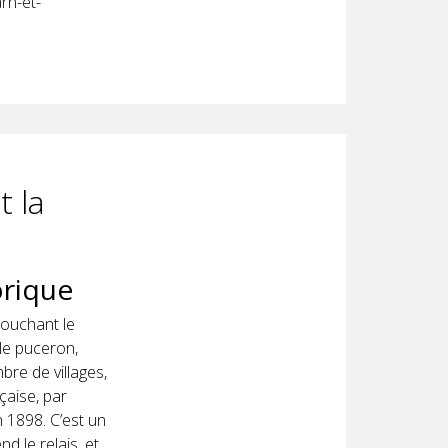
rn-et-
t la
orique
touchant le
le puceron,
re de villages,
nçaise, par
n 1898. C’est un
d le relais, et