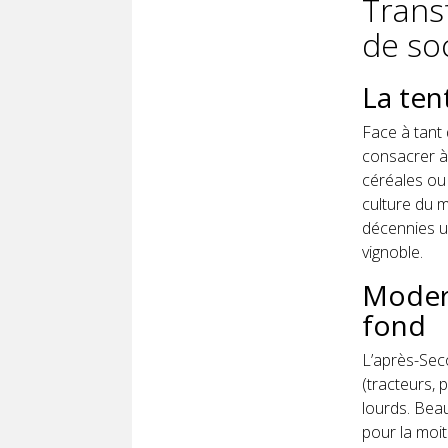
Trans
de so
La ten
Face à tant 
consacrer à 
céréales ou 
culture du m
décennies un
vignoble.
Modern
fond
L’après-Sec
(tracteurs, 
lourds. Beau
pour la moit