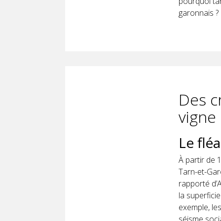
pourquoi tan
garonnais ?
Des c
vigne
Le flé
À partir de 
Tarn-et-Gar
rapporté d’
la superfici
exemple, les
séisme socia