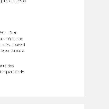
 plus du tiers du
ère. Là où
 une réduction
unités, souvent
ette tendance à
orité des
té quantité de