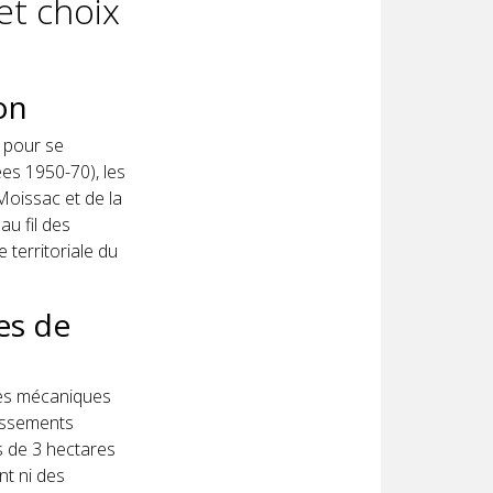
et choix
on
e pour se
ées 1950-70), les
Moissac et de la
au fil des
 territoriale du
es de
rès mécaniques
tissements
ns de 3 hectares
nt ni des