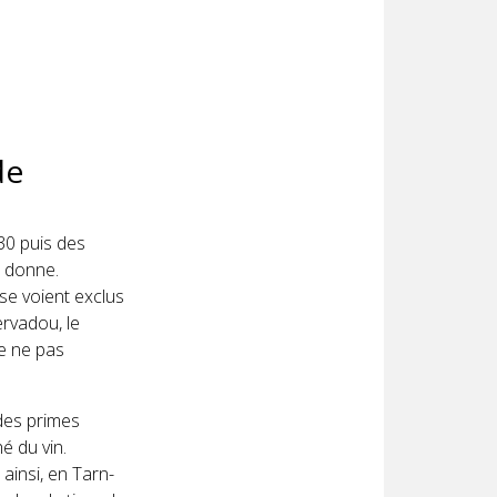
de
30 puis des
a donne.
se voient exclus
ervadou, le
e ne pas
 des primes
é du vin.
ainsi, en Tarn-