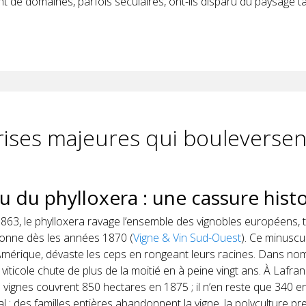
t de domaines, parfois séculaires, ont-ils disparu du paysage ta
rises majeures qui bouleversen
au du phylloxera : une cassure hist
1863, le phylloxera ravage l’ensemble des vignobles européens, 
onne dès les années 1870 (
Vigne & Vin Sud-Ouest
). Ce minuscu
Amérique, dévaste les ceps en rongeant leurs racines. Dans nomb
e viticole chute de plus de la moitié en à peine vingt ans. À Lafra
 vignes couvrent 850 hectares en 1875 ; il n’en reste que 340 e
l : des familles entières abandonnent la vigne, la polyculture pren