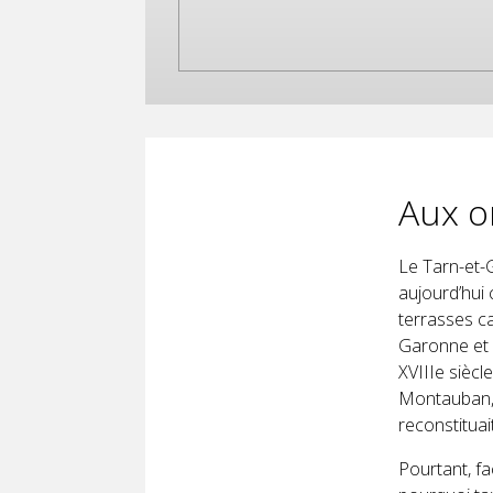
Aux o
Le Tarn-et-
aujourd’hui
terrasses ca
Garonne et d
XVIIIe siècl
Montauban, 
reconstitua
Pourtant, fa