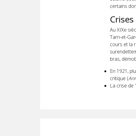
certains dom
Crises
Au XIXe sièc
Tarn-et-Gar
cours et la 
surendettem
bras, démob
En 1921, plu
critique (
Ann
La crise de