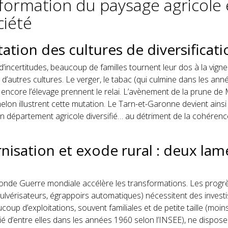
formation du paysage agricole 
ciété
tation des cultures de diversificati
d’incertitudes, beaucoup de familles tournent leur dos à la vign
d’autres cultures. Le verger, le tabac (qui culmine dans les ann
encore l’élevage prennent le relai. L’avènement de la prune de 
elon illustrent cette mutation. Le Tarn-et-Garonne devient ainsi 
 département agricole diversifié… au détriment de la cohérence
isation et exode rural : deux lam
onde Guerre mondiale accélère les transformations. Les prog
pulvérisateurs, égrappoirs automatiques) nécessitent des inves
coup d’exploitations, souvent familiales et de petite taille (moi
ié d’entre elles dans les années 1960 selon l’INSEE), ne dispose