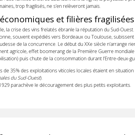
aines, trop fragilisés, ne s’en relèveront jamais.
 économiques et filières fragilisées
le, la crise des vins frelatés ébranle la réputation du Sud-Ouest.
onne, souvent expédiés vers Bordeaux ou Toulouse, subissent l
rudesse de la concurrence. Le début du XXe siècle n’arrange rien
ent agricole, effet boomerang de la Première Guerre mondial
ilisation) puis chute de la consommation durant l’Entre-deux-gu
s de 35% des exploitations viticoles locales étaient en situatio
ales du Sud-Ouest
).
 1929 parachève le découragement des plus petits exploitants.