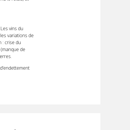
 Les vins du
es variations de
 : crise du
e (manque de
erres.
n d’endettement