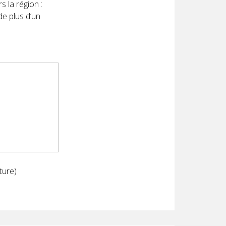
 la région :
e plus d’un
ture)