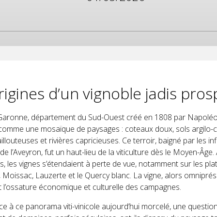
rigines d’un vignoble jadis pro
Garonne, département du Sud-Ouest créé en 1808 par Napoléo
 comme une mosaïque de paysages : coteaux doux, sols argilo-ca
illouteuses et rivières capricieuses. Ce terroir, baigné par les in
e l’Aveyron, fut un haut-lieu de la viticulture dès le Moyen-Âge.
es, les vignes s’étendaient à perte de vue, notamment sur les pl
Moissac, Lauzerte et le Quercy blanc. La vigne, alors omniprés
it l’ossature économique et culturelle des campagnes.
ce à ce panorama viti-vinicole aujourd’hui morcelé, une questio