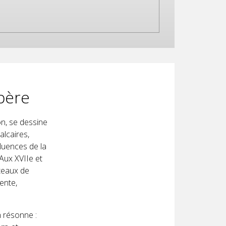
spère
n, se dessine
lcaires,
fluences de la
 Aux XVIIe et
ateaux de
ente,
n résonne :