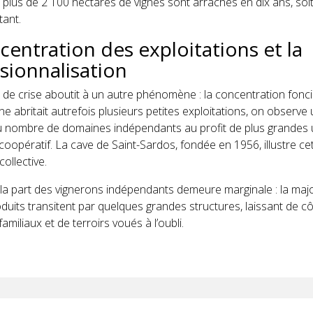
plus de 2 100 hectares de vignes sont arrachés en dix ans, soit
tant.
centration des exploitations et la
sionnalisation
 de crise aboutit à un autre phénomène : la concentration fonci
ne abritait autrefois plusieurs petites exploitations, on observe
u nombre de domaines indépendants au profit de plus grandes 
coopératif. La cave de Saint-Sardos, fondée en 1956, illustre c
collective.
 la part des vignerons indépendants demeure marginale : la maj
uits transitent par quelques grandes structures, laissant de cô
familiaux et de terroirs voués à l’oubli.