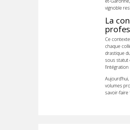
et-Garonne, 
vignoble res
La con
profes
Ce contexte
chaque colli
drastique d
sous statut 
l’intégration 
Aujourd’hui,
volumes prod
savoir-faire 