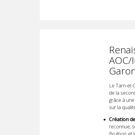
Renai
AOC/I
Garon
Le Tarn-et-G
de la second
grâce à une
sur la qualit
Création de
reconnue, su
Brulhois et