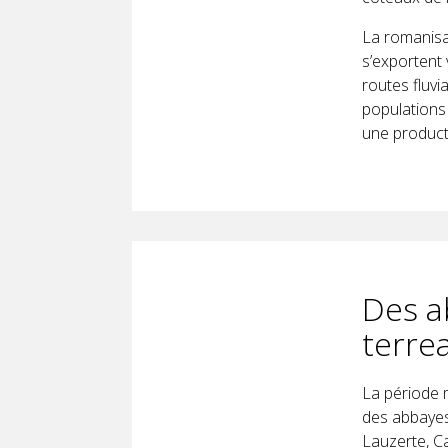
La romanisat
s’exportent 
routes fluvi
populations 
une producti
Des a
terre
La période 
des abbayes
Lauzerte, Ca