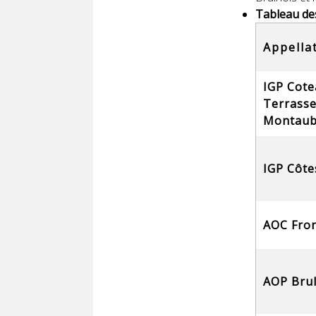
Tableau des 
Appella
IGP Cote
Terrasse
Montau
IGP Côte
AOC Fro
AOP Brul