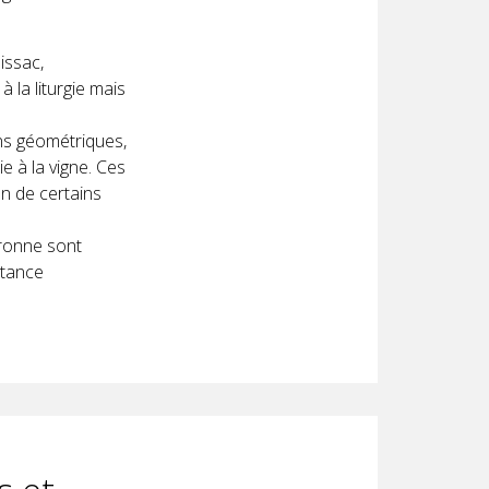
issac,
à la liturgie mais
ns géométriques,
e à la vigne. Ces
on de certains
aronne sont
rtance