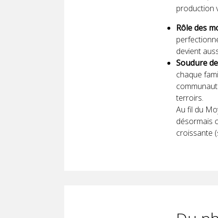
production v
Rôle des mo
perfectionne
devient aus
Soudure des
chaque famil
communautés 
terroirs.
Au fil du Mo
désormais ci
croissante 