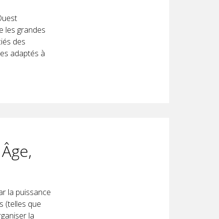
Ouest
re les grandes
ciés des
ues adaptés à
 Âge,
ar la puissance
 (telles que
ganiser la