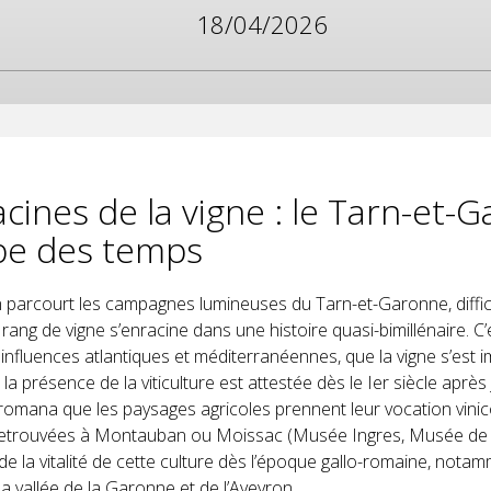
18/04/2026
cines de la vigne : le Tarn-et-
ube des temps
n parcourt les campagnes lumineuses du Tarn-et-Garonne, diffici
ang de vigne s’enracine dans une histoire quasi-bimillénaire. C’es
influences atlantiques et méditerranéennes, que la vigne s’est 
Si la présence de la viticulture est attestée dès le Ier siècle après J
romana que les paysages agricoles prennent leur vocation vinic
etrouvées à Montauban ou Moissac (Musée Ingres, Musée de
e la vitalité de cette culture dès l’époque gallo-romaine, notam
a vallée de la Garonne et de l’Aveyron.