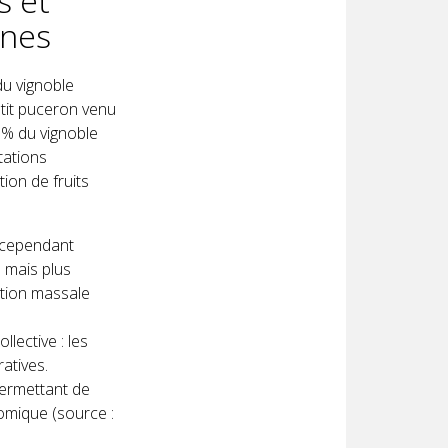
s et
rnes
du vignoble
etit puceron venu
0% du vignoble
itations
ion de fruits
a cependant
 mais plus
ction massale
llective : les
atives.
permettant de
nomique (source :