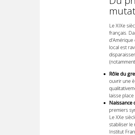
Du phy
mutat
Le XIXe sièc
français. Da
d'Amérique 
local est rav
disparaissen
(notamment 
Rôle du gre
ouvrir une 
qualitativem
laisse place
Naissance d
premiers sy
Le XXe sièc
stabiliser l
Institut Fran