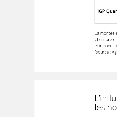
IGP Quer
La montée e
viticulture 
et introduc
(source : Ag
L’infl
les no