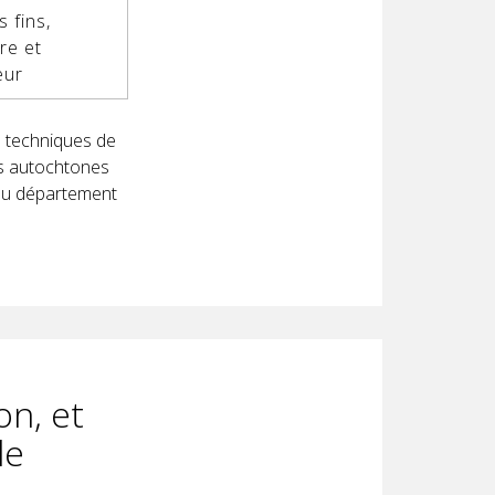
 fins,
bre et
eur
 techniques de
ges autochtones
 du département
on, et
le