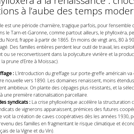
lloxéra à la renaissance : choc
ions à l’aube des temps mode
le est une période charnière, tragique parfois, pour l’ensemble 
ns le Tarn-et-Garonne, comme partout ailleurs, le phylloxéra, p
du Nord, frappe à partir de 1865. En moins de vingt ans, 80 à 9
agé. Des familles entières perdent leur outil de travail, les explo
t ou se reconvertissent dans la polyculture vivrière et la product
la prune d’Ente à Moissac).
ffage :
L’introduction du greffage sur porte-greffe américain v
ère nouvelle vers 1890. Les domaines renaissent, moins étendus
ent ambitieux. On plante des cépages plus résistants, et la séle
 à une première rationalisation parcellaire.
es syndicats :
La crise phylloxérique accélère la structuration co
ndicats de vignerons apparaissent, prémices des futures coopér
le voit la création de caves coopératives dès les années 1930, 
e revenu des familles en fragmentant le risque climatique et éco
çais de la Vigne et du Vin).