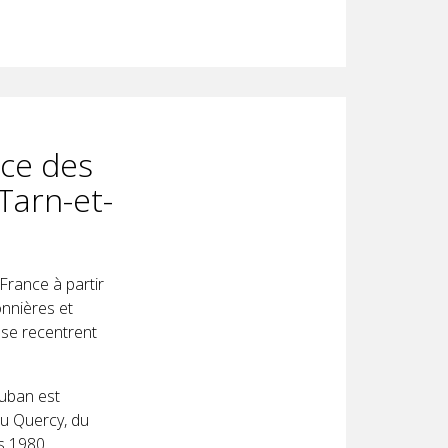
nce des
Tarn-et-
France à partir
onnières et
 se recentrent
uban est
du Quercy, du
s 1980.