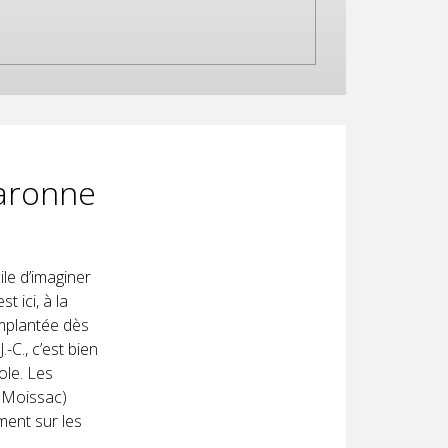
Garonne
le d’imaginer
t ici, à la
implantée dès
.-C., c’est bien
ole. Les
 Moissac)
ment sur les