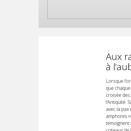
Aux ra
à l’a
Lorsque l’o
que chaque r
croisée des 
l’Antiquité. 
avec la pax 
amphores r
témoignent d
coteaux de l