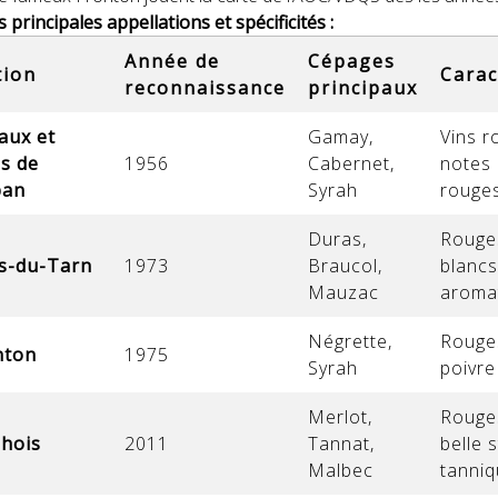
principales appellations et spécificités :
Année de
Cépages
tion
Carac
reconnaissance
principaux
aux et
Gamay,
Vins r
s de
1956
Cabernet,
notes 
ban
Syrah
rouges
Duras,
Rouge
s-du-Tarn
1973
Braucol,
blancs
Mauzac
aroma
Négrette,
Rouges
nton
1975
Syrah
poivre
Merlot,
Rouges
hois
2011
Tannat,
belle 
Malbec
tanni