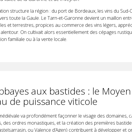
ion structure la région : du port de Bordeaux, les vins du Sud-
vers toute la Gaule. Le Tarn-et-Garonne devient un maillon ent
ales et terrestres, propices au commerce des vins légers, appré
alentour. On cultivait alors essentiellement des cépages rustiq
on familiale ou à la vente locale.
bbayes aux bastides : le Moyen
au de puissance viticole
médiévale va profondément façonner le visage des domaines, c
, des ordres monastiques, et la création des premières bastides
stelsarrasin, ou Valence d’Agen) contribuent à développer et or