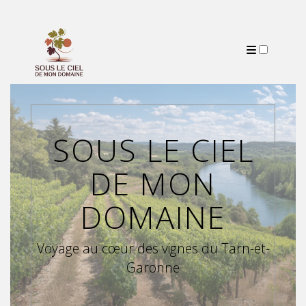
PRÉSENTATION
PUBLICATIONS
SOUS LE CIEL
DE MON
DOMAINE
Voyage au cœur des vignes du Tarn-et-
Garonne