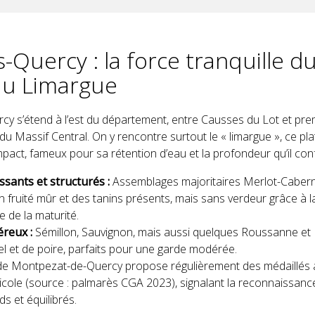
-Quercy : la force tranquille d
au Limargue
cy s’étend à l’est du département, entre Causses du Lot et pre
du Massif Central. On y rencontre surtout le « limargue », ce pla
pact, fameux pour sa rétention d’eau et la profondeur qu’il conf
sants et structurés :
Assemblages majoritaires Merlot-Cabern
 fruité mûr et des tanins présents, mais sans verdeur grâce à 
 de la maturité.
reux :
Sémillon, Sauvignon, mais aussi quelques Roussanne et
el et de poire, parfaits pour une garde modérée.
de Montpezat-de-Quercy propose régulièrement des médaillés
icole (source : palmarès CGA 2023), signalant la reconnaissanc
ds et équilibrés.