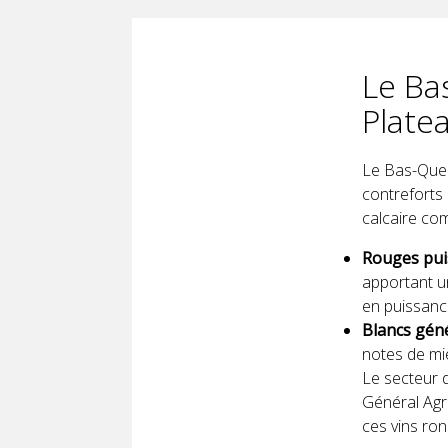
Le Bas
Plate
Le Bas-Quer
contreforts 
calcaire com
Rouges puis
apportant un
en puissance
Blancs géné
notes de mi
Le secteur 
Général Agr
ces vins ron