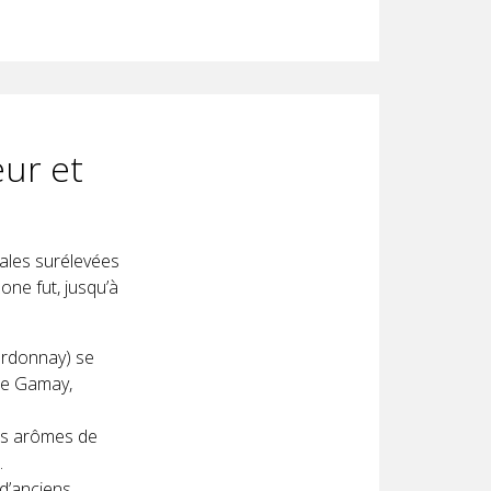
eur et
iales surélevées
one fut, jusqu’à
ardonnay) se
de Gamay,
des arômes de
.
d’anciens