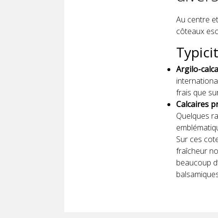
Au centre e
côteaux esca
Typici
Argilo-calca
internationa
frais que su
Calcaires p
Quelques ra
emblématiqu
Sur ces cote
fraîcheur no
beaucoup d’i
balsamiques