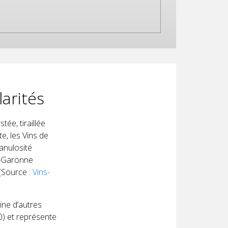
larités
ée, tiraillée
e, les Vins de
ranulosité
et-Garonne
(Source :
Vins-
ine d’autres
0) et représente