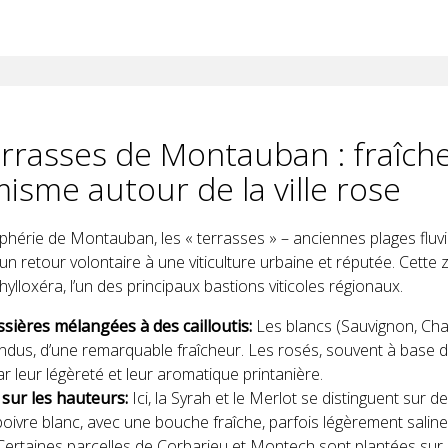
errasses de Montauban : fraîch
isme autour de la ville rose
phérie de Montauban, les « terrasses » – anciennes plages fluv
n retour volontaire à une viticulture urbaine et réputée. Cette z
phylloxéra, l’un des principaux bastions viticoles régionaux.
sières mélangées à des cailloutis:
Les blancs (Sauvignon, Ch
ndus, d’une remarquable fraîcheur. Les rosés, souvent à base 
r leur légèreté et leur aromatique printanière.
 sur les hauteurs:
Ici, la Syrah et le Merlot se distinguent sur 
 poivre blanc, avec une bouche fraîche, parfois légèrement saline
ertaines parcelles de Corbarieu et Montech sont plantées sur 