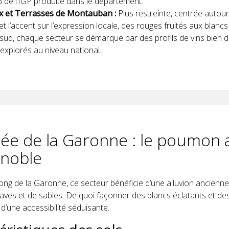
% de l’IGP produite dans le département.
x et Terrasses de Montauban :
Plus restreinte, centrée auto
t l’accent sur l’expression locale, des rouges fruités aux blancs v
ud, chaque secteur se démarque par des profils de vins bien dis
explorés au niveau national.
lée de la Garonne : le poumon a
gnoble
 long de la Garonne, ce secteur bénéficie d’une alluvion ancienn
raves et de sables. De quoi façonner des blancs éclatants et d
’une accessibilité séduisante.