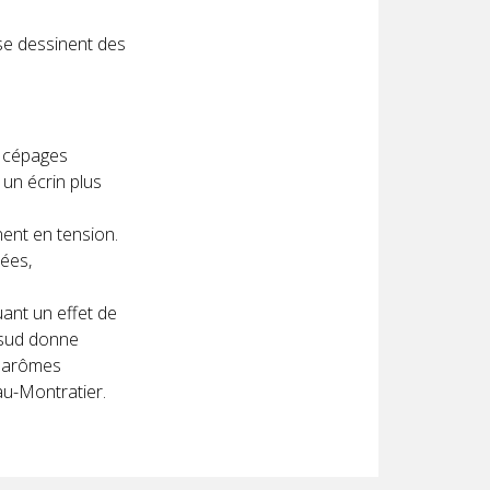
se dessinent des
es cépages
 un écrin plus
ent en tension.
ées,
uant un effet de
n sud donne
s arômes
au-Montratier.