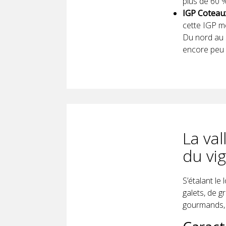
plus de 60 
IGP Coteau
cette IGP me
Du nord au s
encore peu 
La val
du vi
S’étalant le
galets, de g
gourmands, d