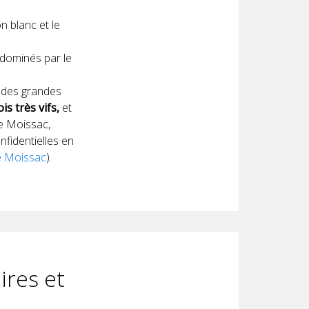
n blanc et le
 dominés par le
es des grandes
s très vifs,
et
de Moissac,
fidentielles en
e Moissac
).
ires et