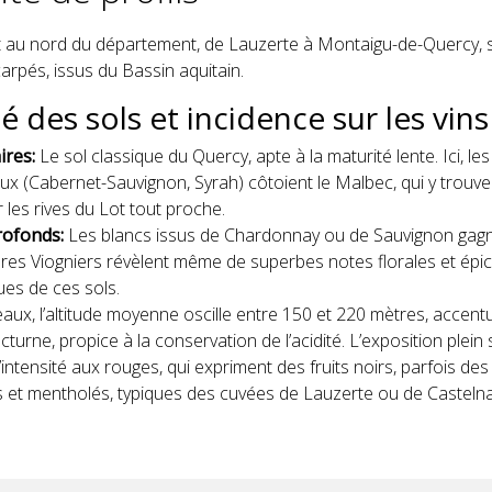
t au nord du département, de Lauzerte à Montaigu-de-Quercy, 
rpés, issus du Bassin aquitain.
té des sols et incidence sur les vins
ires:
Le sol classique du Quercy, apte à la maturité lente. Ici, l
ux (Cabernet-Sauvignon, Syrah) côtoient le Malbec, qui y trouve
r les rives du Lot tout proche.
rofonds:
Les blancs issus de Chardonnay ou de Sauvignon gagn
res Viogniers révèlent même de superbes notes florales et épic
es de ces sols.
aux, l’altitude moyenne oscille entre 150 et 220 mètres, accent
cturne, propice à la conservation de l’acidité. L’exposition plei
ntensité aux rouges, qui expriment des fruits noirs, parfois de
 et mentholés, typiques des cuvées de Lauzerte ou de Casteln