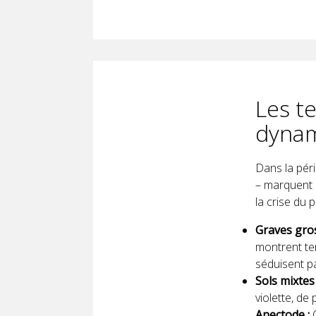
Les t
dynam
Dans la péri
– marquent u
la crise du 
Graves gros
montrent te
séduisent pa
Sols mixtes
violette, de
Anectode :
C