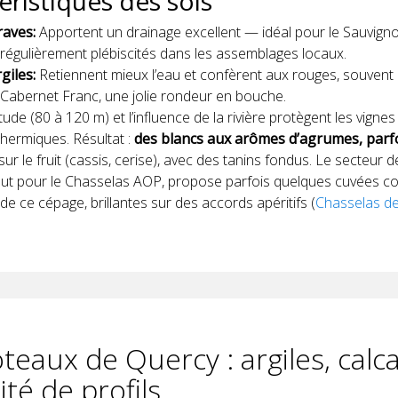
éristiques des sols
raves:
Apportent un drainage excellent — idéal pour le Sauvigno
régulièrement plébiscités dans les assemblages locaux.
giles:
Retiennent mieux l’eau et confèrent aux rouges, souvent
 Cabernet Franc, une jolie rondeur en bouche.
titude (80 à 120 m) et l’influence de la rivière protègent les vign
thermiques. Résultat :
des blancs aux arômes d’agrumes, parfoi
ur le fruit (cassis, cerise), avec des tanins fondus. Le secteur 
ut pour le Chasselas AOP, propose parfois quelques cuvées con
 de ce cépage, brillantes sur des accords apéritifs (
Chasselas d
teaux de Quercy : argiles, calca
ité de profils