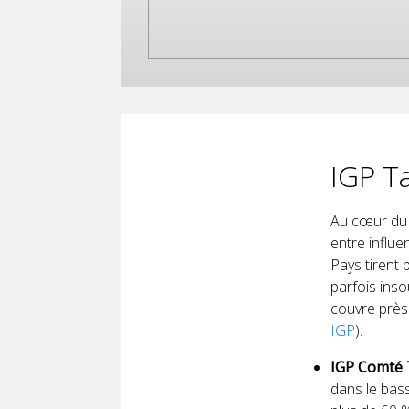
IGP T
Au cœur du S
entre influ
Pays tirent 
parfois ins
couvre près
IGP
).
IGP Comté 
dans le bass