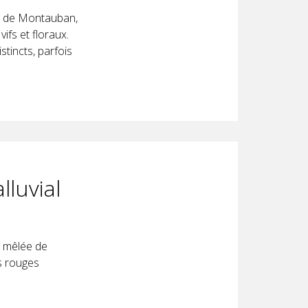
ur de Montauban,
ifs et floraux.
tincts, parfois
lluvial
e mêlée de
es rouges