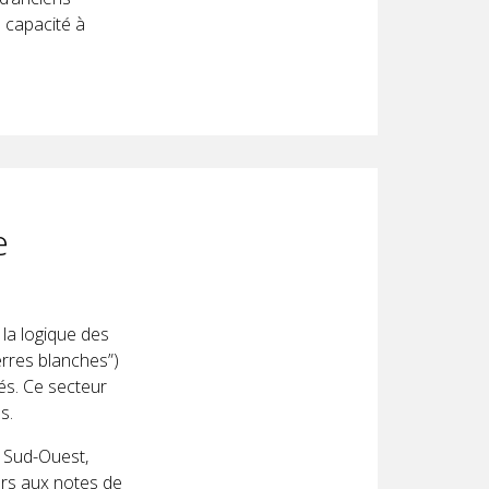
 capacité à
e
 la logique des
erres blanches”)
és. Ce secteur
s.
 Sud-Ouest,
ers aux notes de