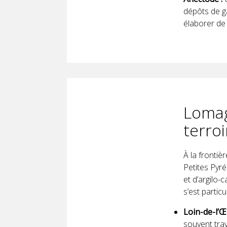
dépôts de g
élaborer de 
Lomag
terroi
À la frontiè
Petites Pyré
et d’argilo-
s’est parti
Loin-de-l’Œ
souvent tra