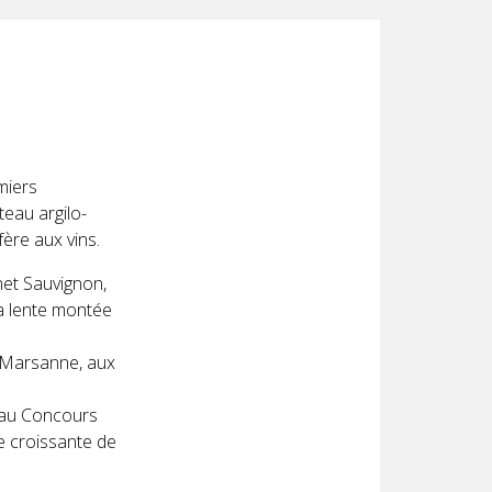
u
miers
teau argilo-
ère aux vins.
et Sauvignon,
la lente montée
 Marsanne, aux
 au Concours
e croissante de