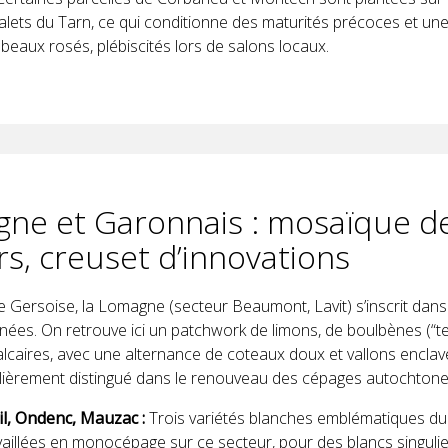
alets du Tarn, ce qui conditionne des maturités précoces et une
beaux rosés, plébiscités lors de salons locaux.
ne et Garonnais : mosaïque d
rs, creuset d’innovations
re Gersoise, la Lomagne (secteur Beaumont, Lavit) s’inscrit dans
nées. On retrouve ici un patchwork de limons, de boulbènes (“t
calcaires, avec une alternance de coteaux doux et vallons enclav
culièrement distingué dans le renouveau des cépages autochtone
il, Ondenc, Mauzac :
Trois variétés blanches emblématiques du
vaillées en monocépage sur ce secteur, pour des blancs singuli