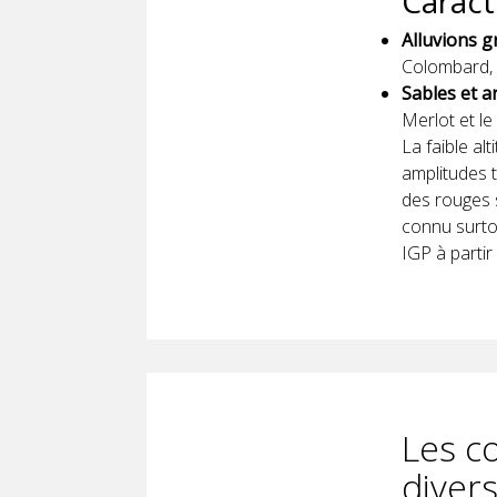
Caract
Alluvions g
Colombard, 
Sables et ar
Merlot et le
La faible al
amplitudes 
des rouges s
connu surto
IGP à partir
Les co
divers