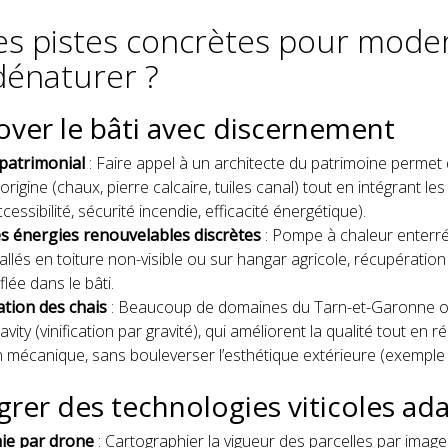
es pistes concrètes pour mode
dénaturer ?
over le bâti avec discernement
patrimonial
: Faire appel à un architecte du patrimoine permet 
origine (chaux, pierre calcaire, tuiles canal) tout en intégrant l
cessibilité, sécurité incendie, efficacité énergétique).
es énergies renouvelables discrètes
: Pompe à chaleur enterr
tallés en toiture non-visible ou sur hangar agricole, récupératio
lée dans le bâti.
tion des chais
: Beaucoup de domaines du Tarn-et-Garonne o
vity (vinification par gravité), qui améliorent la qualité tout en r
on mécanique, sans bouleverser l’esthétique extérieure (exempl
égrer des technologies viticoles ad
ie par drone
: Cartographier la vigueur des parcelles par imag