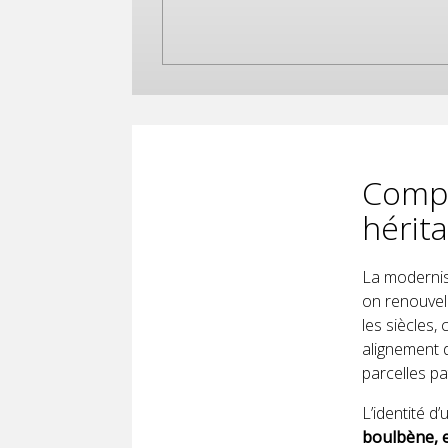
Compr
hérita
La modernis
on renouvele
les siècles,
alignement 
parcelles pa
L’identité d
boulbène, e