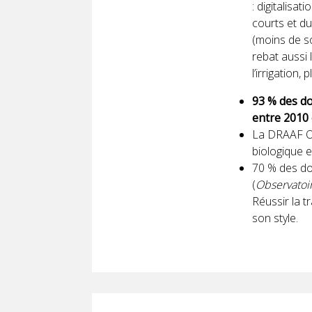
: digitalisa
courts et d
(moins de so
rebat aussi 
l’irrigation
93 % des do
entre 2010 
La DRAAF Oc
biologique 
70 % des do
(
Observatoir
Réussir la t
son style.