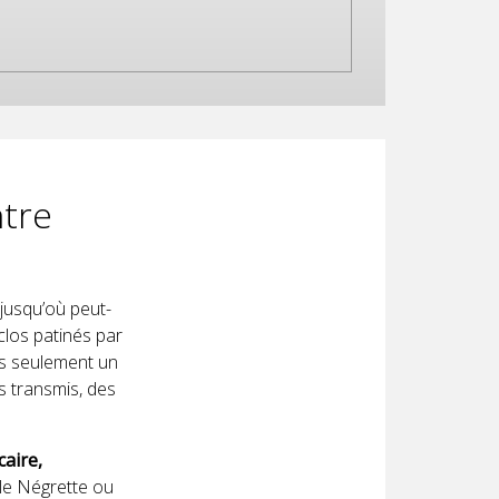
tre
jusqu’où peut-
clos patinés par
pas seulement un
s transmis, des
caire,
le Négrette ou