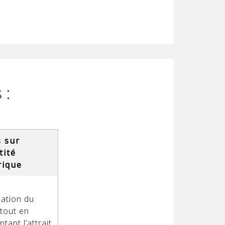
 :
s sur
tité
rique
sation du
tout en
tant l’attrait