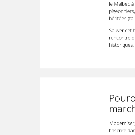
le Malbec à 
pigeonniers,
héritées (tai
Sauver cet hé
rencontre de
historiques
Pourq
march
Moderniser, 
l’inscrire d