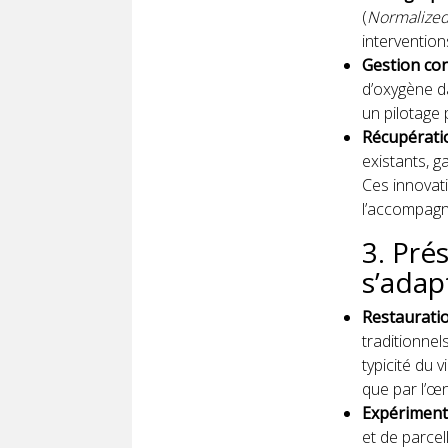
(
Normalized
intervention
Gestion co
d’oxygène d
un pilotage 
Récupérati
existants, g
Ces innovati
l’accompagn
3. Pré
s’adap
Restauratio
traditionnel
typicité du 
que par l’œ
Expériment
et de parcel