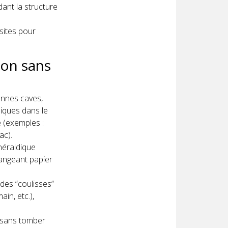
dant la structure
isites pour
ion sans
ennes caves,
niques dans le
e (exemples :
ac).
’héraldique
langeant papier
des “coulisses”
in, etc.),
, sans tomber