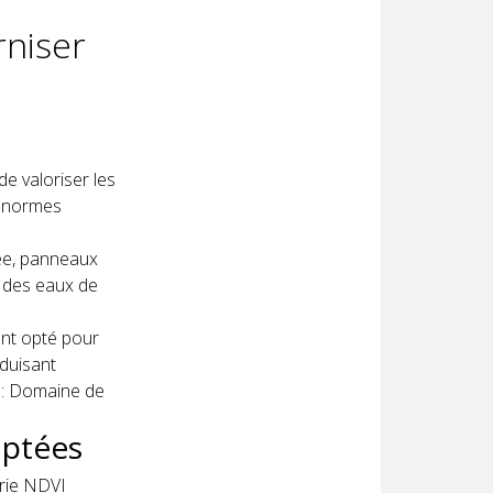
rniser
de valoriser les
es normes
ée, panneaux
n des eaux de
nt opté pour
éduisant
e : Domaine de
aptées
erie NDVI