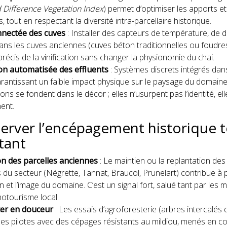
 Difference Vegetation Index
) permet d’optimiser les apports et
s, tout en respectant la diversité intra-parcellaire historique.
nnectée des cuves
: Installer des capteurs de température, de d
ans les cuves anciennes (cuves béton traditionnelles ou foudre
précis de la vinification sans changer la physionomie du chai.
on automatisée des effluents
: Systèmes discrets intégrés dan
arantissant un faible impact physique sur le paysage du domaine
ons se fondent dans le décor ; elles n’usurpent pas l’identité, ell
ent.
server l’encépagement historique 
tant
n des parcelles anciennes
: Le maintien ou la replantation de
s du secteur (Négrette, Tannat, Braucol, Prunelart) contribue à 
vin et l’image du domaine. C’est un signal fort, salué tant par les
notourisme local.
er en douceur
: Les essais d’agroforesterie (arbres intercalés 
les pilotes avec des cépages résistants au mildiou, menés en c