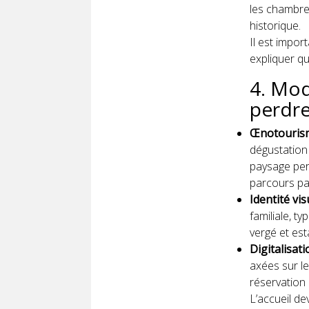
les chambres
historique.
Il est impor
expliquer que
4. Mod
perdre 
Œnotouris
dégustation 
paysage perm
parcours pat
Identité vi
familiale, t
vergé et est
Digitalisat
axées sur le
réservation 
L’accueil de