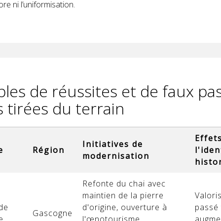
ore ni l’uniformisation.
les de réussites et de faux pas
 tirées du terrain
Effet
Initiatives de
e
Région
l'iden
modernisation
histo
Refonte du chai avec
maintien de la pierre
Valori
de
d'origine, ouverture à
passé 
Gascogne
e
l'œnotourisme
augmen