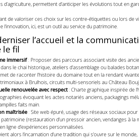
 d’agriculture, permettent d’anticiper les évolutions tout en gar
tant de valoriser ces choix sur les contre-étiquettes ou lors de v
 l’innovation, ici, est un outil au service du patrimoine.
erniser l’accueil et la communicat
le fil
me immersif
: Proposer des parcours associant visite des anci
dans le chai historique, ateliers d’assemblage ou balades bota
et de raconter l’histoire du domaine tout en la rendant vivant
rimoniaux à Brulhois, circuits multi-sensoriels au Château Bouj
suelle renouvelée avec respect
: Charte graphique inspirée de l
ypographies évoquant les actes notariés anciens, packagings mé
ampilles faits main.
ion maîtrisée
: Site web épuré, usage des réseaux sociaux pour 
 patrimoine (restauration d’un pressoir ancien, vendanges à la ma
en ligne d’expériences personnalisées.
vient alors l’incarnation d’une tradition qui s’ouvre sur le monde