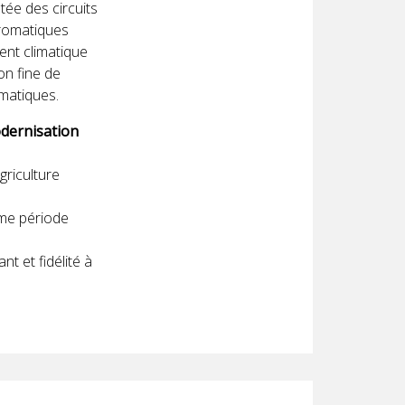
tée des circuits
aromatiques
ent climatique
on fine de
imatiques.
odernisation
riculture
ême période
nt et fidélité à