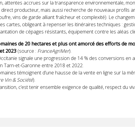
tion, attentes accrues sur la transparence environnementale, mon
u direct producteur, mais aussi recherche de nouveaux profils 
ufre, vins de garde alliant fraîcheur et complexité). Le changem
les cartes, obligeant à repenser les itinéraires techniques : gesti
, plantation de cépages résistants, équipement contre les aléas cl
maines de 20 hectares et plus ont amorcé des efforts de m
et 2023
(source :
FranceAgriMer
).
citanie signale une progression de 14 % des conversions en ag
en Tarn-et-Garonne entre 2018 et 2022.
maines témoignent d’une hausse de la vente en ligne sur la m
e Vin & Société
).
ransition, c’est tenir ensemble exigence de qualité, respect du viva