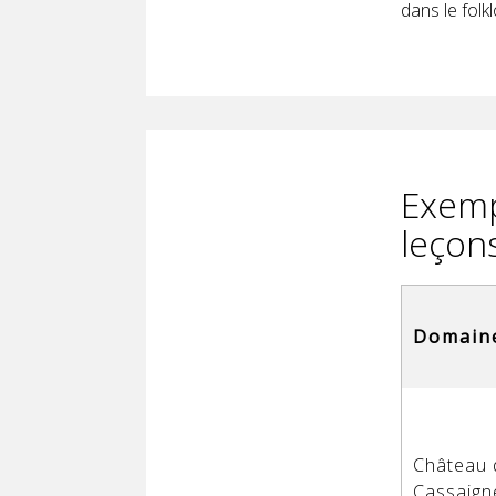
dans le folkl
Exemp
leçons
Domain
Château 
Cassaign