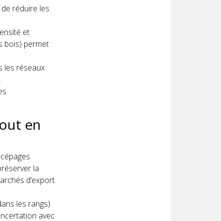
 de réduire les
ensité et
s bois) permet
s les réseaux
.
es
tout en
s cépages
préserver la
 marchés d’export
dans les rangs)
oncertation avec