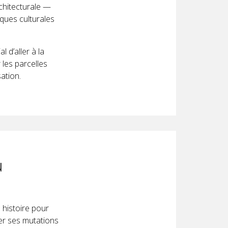
rchitecturale —
iques culturales
l d’aller à la
 les parcelles
ation.
u
 histoire pour
érer ses mutations