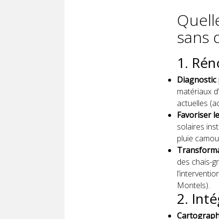
Quell
sans 
1. Rén
Diagnostic 
matériaux d’
actuelles (ac
Favoriser l
solaires ins
pluie camouf
Transforma
des chais-gra
l’interventi
Montels).
2. Int
Cartograph