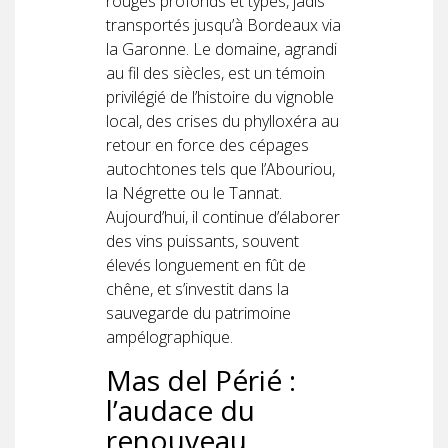
rouges profonds et typés, jadis
transportés jusqu’à Bordeaux via
la Garonne. Le domaine, agrandi
au fil des siècles, est un témoin
privilégié de l’histoire du vignoble
local, des crises du phylloxéra au
retour en force des cépages
autochtones tels que l’Abouriou,
la Négrette ou le Tannat.
Aujourd’hui, il continue d’élaborer
des vins puissants, souvent
élevés longuement en fût de
chêne, et s’investit dans la
sauvegarde du patrimoine
ampélographique.
Mas del Périé :
l’audace du
renouveau