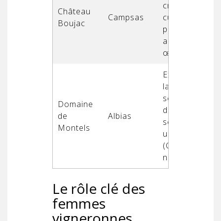
création de
Château
Campsas
cuvées
Boujac
parcellaires,
accueil
œnotouristiqu
Exploration de
la diversité de
sols, pratique
Domaine
du vin blanc
de
Albias
sec de cépage
Montels
unique
(Chardonnay
notamment)
Le rôle clé des
femmes
vigneronnes