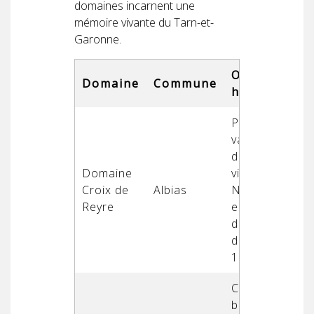
domaines incarnent une
mémoire vivante du Tarn-et-
Garonne.
Orientation
Domaine
Commune
historique
Pionnier de la
valorisation
des vieilles
Domaine
vignes de
Croix de
Albias
Négrette ;
Reyre
engagement
dans la qualité
dès les année
1970
Conversion en
bio dès 2008,